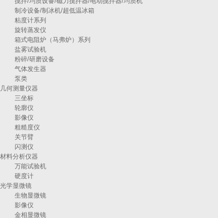
搅拌/均质设备/磁力搅拌器/电动搅拌器/均质机
制冷设备/制冰机/超低温冰箱
粘度计系列
旋转蒸发仪
箱式电阻炉（马弗炉）系列
盐雾试验机
粉碎/研磨设备
气体发生器
泵类
几何测量仪器
三坐标
轮廓仪
影像仪
粗糙度仪
关节臂
闪测仪
材料分析仪器
万能试验机
硬度计
光学显微镜
生物显微镜
影像仪
金相显微镜